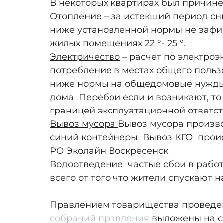
В некоторых квартирах был причин
Отопление
 – за истекший период с
ниже установленной нормы не зафик
жилых помещениях 22 °- 25 °.
Электричество
 – расчет по электро
потребление в местах общего польз
ниже нормы на общедомовые нужды 
дома
 Перебои если и возникают, то 
границей эксплуатационной ответст
Вывоз мусора 
Вывоз мусора произво
синий контейнеры  Вывоз КГО  прои
РО Эколайн Воскресенск   
Водоотведение
  частые сбои в раб
всего от того что жители спускают н
Правлением товарищества проведен
собраний правления
 выложены на с