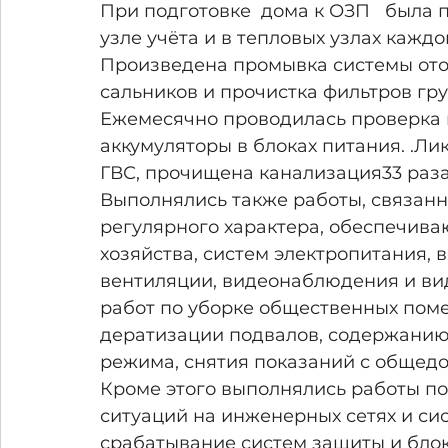
При подготовке
  дома к ОЗП   была
узле учёта и в тепловых узлах каждо
Произведена промывка системы ото
сальников и прочистка фильтров груб
Ежемесячно проводилась проверка 
аккумуляторы в блоках питания.
.Ли
ГВС, прочищена канализация33 раза
Выполнялись также работы, связанн
регулярного характера, обеспечив
хозяйства, систем электропитания,
вентиляции, видеонаблюдения и ви
работ по уборке общественных поме
дератизации подвалов, содержанию
режима, снятия показаний с общед
Кроме этого выполнялись работы п
ситуаций на инженерных сетях и сис
срабатывание систем защиты и бло